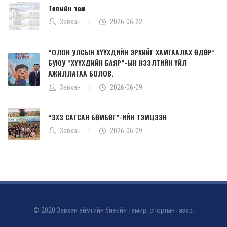
Төсвийн төсөл
Завхан
2026-06-22
“ОЛОН УЛСЫН ХҮҮХДИЙН ЭРХИЙГ ХАМГААЛАХ ӨДӨР”
БУЮУ “ХҮҮХДИЙН БАЯР”-ЫН НЭЭЛТИЙН ҮЙЛ
АЖИЛЛАГАА БОЛОВ.
Завхан
2026-06-09
“3X3 САГСАН БӨМБӨГ”-ИЙН ТЭМЦЭЭН
Завхан
2026-06-09
© 2020 Завхан аймгийн биеийн тамир, спортын газар.