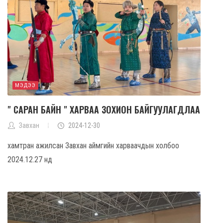
МЭДЭЭ
" САРАН БАЙН " ХАРВАА ЗОХИОН БАЙГУУЛАГДЛАА
Завхан
2024-12-30
хамтран ажилсан Завхан аймгийн харваачдын холбоо
2024.12.27 нд