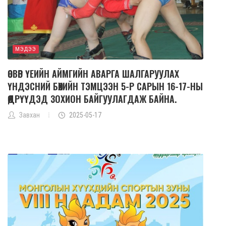
МЭДЭЭ
ӨСВӨР ҮЕИЙН АЙМГИЙН АВАРГА ШАЛГАРУУЛАХ
ҮНДЭСНИЙ БӨХИЙН ТЭМЦЭЭН 5-Р САРЫН 16-17-НЫ
ӨДРҮҮДЭД ЗОХИОН БАЙГУУЛАГДАЖ БАЙНА.
Завхан
2025-05-17