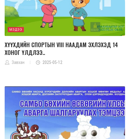
МЭДЭЭ
ХҮҮХДИЙН СПОРТЫН VIII НААДАМ ЭХЛЭХЭД 14
ХОНОГ ҮЛДЛЭЭ..
Завхан
2025-05-12