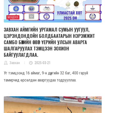
МЭДЭЭ
ЗАВХАН АЙМГИЙН УРГАМАЛ СУМЫН УУГУУЛ,
ЦЭРЭНДОНДОЙН БОЛДБААТАРЫН НЭРЭМЖИТ
САМБО БӨХИЙН ӨСВӨР ҮЕРИЙН УЛСЫН АВАРГА
ШАЛГАРУУЛАХ ТЭМЦЭЭН ЗОХИОН
БАЙГУУЛАГДЛАА.
Завхан
2025-03-21
Уг тэмцээнд 16 аймаг, 9-н дүүргийн 32 баг, 400 гаруй
тамирчид өрсөлдөн аваргуудаа тодрууллаа.