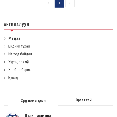
1
АНГИЛАЛУУД
Мэдээ
Бидний тухай
Ил тод байдал
Хууль, эрх зүй
Холбоо барих
Бусад
Эрэлттэй
Сүүлд нэмэгдсэн
Цалин урамшил