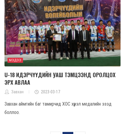
МЭДЭЭ
U-18 ИДЭРЧҮҮДИЙН УАШ ТЭМЦЭЭНД ОРОЛЦОХ
ЭРХ АВЛАА
Завхан
2023-03-17
Завхан аймгийн баг тамирчид ХОС хүрэл медалийн эзэд
боллоо.