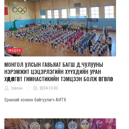
МЭДЭЭ
МОНГОЛ УЛСЫН ГАВЬЯАТ БАГШ Д.ЧУЛУУНЫ
НЭРЭМЖИТ ЦЭЦЭРЛЭГИЙН ХҮҮХДИЙН УРАН
ХӨДӨЛГӨӨНТ ГИМНАСТИКИЙН ТЭМЦЭЭН БОЛЖ ӨНГӨРЛӨӨ.
Завхан
2024-12-03
Ерөнхий зохион байгуулагч АИТХ