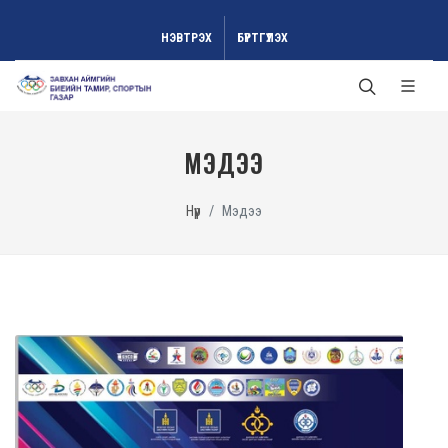
НЭВТРЭХ
БҮРТГҮҮЛЭХ
МЭДЭЭ
Нүүр
Мэдээ