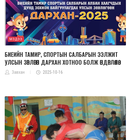
МЭДЭЭ
БИЕИЙН ТАМИР, СПОРТЫН САЛБАРЫН ЭЭЛЖИТ
УЛСЫН ЗӨВЛӨГӨӨН ДАРХАН ХОТНОО БОЛЖ ӨНДӨРЛӨЛӨӨ.
Завхан
2025-10-16