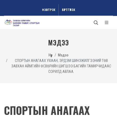
НЭВТРЭХ
БҮРТГҮҮЛЭХ
МЭДЭЭ
Нүүр
Мэдээ
СПОРТЫН АНАГААХ УХААН, ЭРДЭМ ШИНЭЖИЛГЭЭНИЙ ТӨВ
ЗАВХАН АЙМГИЙН ӨСВӨРИЙН ШИГШЭЭ БАГИЙН ТАМИРЧИДААС
СОРИЛД АВЛАА.
СПОРТЫН АНАГААХ