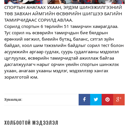
СПОРТЫН АНАГААХ УХААН, ЭРДЭМ ШИНЭЖИЛГЭЭНИЙ
ТӨВ ЗАВХАН АЙМГИЙН ӨСВӨРИЙН ШИГШЭЭ БАГИЙН
ТАМИРЧИДААС СОРИЛД АВЛАА.
Сорилд спортын 6 төрлийн 51 тамирчин хамрагдлаа.
Тус
сорил нь өсвөрийн тамирчдын бие бялдрын
ерөнхий хөгжил, биеийн бүтэц, баланс, сэтгэл зүйн
байдал, хоол шим тэжээлийн байдлыг сорил тест болон
асуумжийн аргаар судлах, суурь судалгааны мэдээлэл
цуглуулах, өсвөрийн тамирчидтай ажиллаж байгаа
дасгалжуулагч нарыг орчин үеийн спортын шинжлэх
ухаан, анагаах ухааны мэдлэг, мэдээллээр хангах
зорилготой юм.
Хуваалцах:
ХОЛБООТОЙ МЭДЭЭЛЭЛ