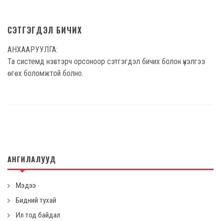
СЭТГЭГДЭЛ БИЧИХ
АНХААРУУЛГА:
Та системд нэвтэрч орсоноор сэтгэгдэл бичих болон үнэлгээ
өгөх боломжтой болно.
АНГИЛАЛУУД
Мэдээ
Бидний тухай
Ил тод байдал