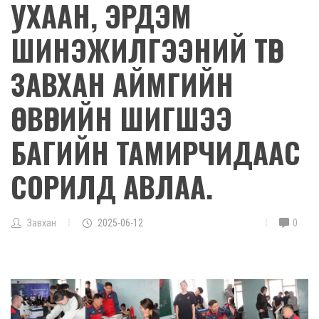
УХААН, ЭРДЭМ
ШИНЭЖИЛГЭЭНИЙ ТӨВ
ЗАВХАН АЙМГИЙН
ӨСВӨРИЙН ШИГШЭЭ
БАГИЙН ТАМИРЧИДААС
СОРИЛД АВЛАА.
Завхан
2025-06-12
0