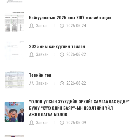
Байгууллагын 2025 оны ХШҮ жилийн эцэс
Завхан
2026-06-24
2025 оны санхүүгийн тайлан
Завхан
2026-06-22
Төсвийн төсөл
Завхан
2026-06-22
“ОЛОН УЛСЫН ХҮҮХДИЙН ЭРХИЙГ ХАМГААЛАХ ӨДӨР”
БУЮУ “ХҮҮХДИЙН БАЯР”-ЫН НЭЭЛТИЙН ҮЙЛ
АЖИЛЛАГАА БОЛОВ.
Завхан
2026-06-09