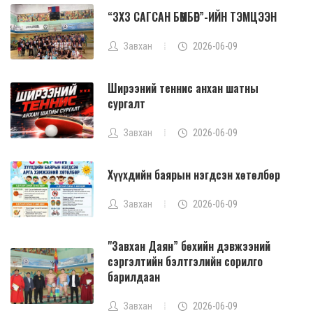
“3X3 САГСАН БӨМБӨГ”-ИЙН ТЭМЦЭЭН
Завхан
2026-06-09
Ширээний теннис анхан шатны
сургалт
Завхан
2026-06-09
Хүүхдийн баярын нэгдсэн хөтөлбөр
Завхан
2026-06-09
"Завхан Даян” бөхийн дэвжээний
сэргэлтийн бэлтгэлийн сорилго
барилдаан
Завхан
2026-06-09